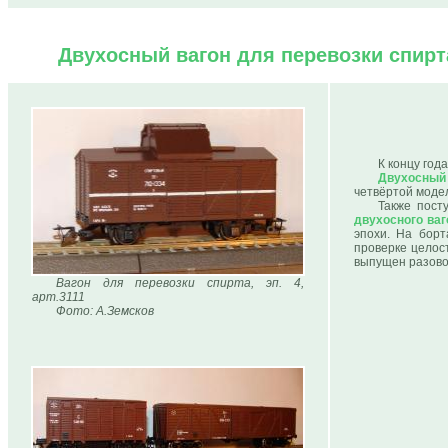
Двухосный вагон для перевозки спирт
К концу год
Двухосный
четвёртой модел
Также пост
двухосного ваг
эпохи. На борт
проверке целост
выпущен разовой
Вагон для перевозки спирта, эп. 4,
арт.3111
Фото: А.Земсков