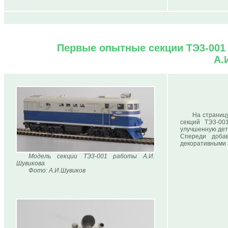
Первые опытные секции ТЭ3-001 
А.
На страни
секций ТЭ3-00
улучшенную дета
Спереди доба
декоративными э
Модель секции ТЭ3-001 работы А.И.
Шувикова
Фото: А.И.Шувиков