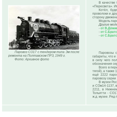
В качестве
«Пересвета». И
Котёл, буд
проволоки и др
сторону движен
Модель паро
Другие мод
-
от В.Дёми
-
от С.Брат
-
от С.Брат
Паровоз СО17 с тендером типа Эм после
Паровозы с
ремонта на Полтавском ПРЗ, 1949 г.
габариты, что и
Фото: Архивное фото
в силу чего по
обозначения сер
Всего в пер
тягой), а также
ещё 2222 паров
паровозу серии 
В музеи Рос
и СОм14-1137, в
2211, в Нижнем
Тольятти - СО1
ж.д. музее. Ряд