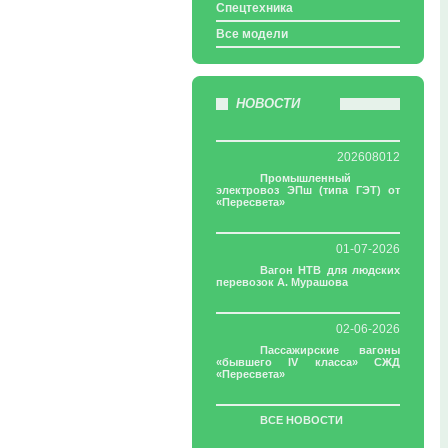
Спецтехника
Все модели
НОВОСТИ
202608012
Промышленный
электровоз ЭПш (типа ГЭТ) от
«Пересвета»
01-07-2026
Вагон НТВ для людских
перевозок А. Мурашова
02-06-2026
Пассажирские вагоны
«бывшего IV класса» СЖД
«Пересвета»
ВСЕ НОВОСТИ