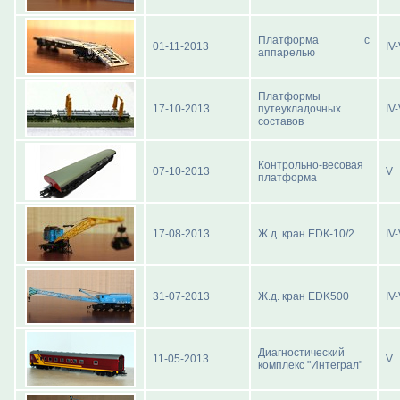
Платформа с
01-11-2013
IV
аппарелью
Платформы
17-10-2013
путеукладочных
IV
составов
Контрольно-весовая
07-10-2013
V
платформа
17-08-2013
Ж.д. кран ЕDК-10/2
IV
31-07-2013
Ж.д. кран EDK500
IV
Диагностический
11-05-2013
V
комплекс "Интеграл"