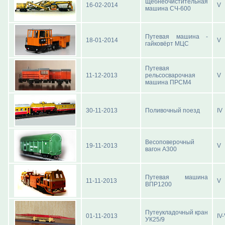
Щебнеочистительная
16-02-2014
V
машина СЧ-600
Путевая машина -
18-01-2014
V
гайковёрт МЦС
Путевая
11-12-2013
рельсосварочная
V
машина ПРСМ4
30-11-2013
Поливочный поезд
IV
Весоповерочный
19-11-2013
V
вагон А300
Путевая машина
11-11-2013
V
ВПР1200
Путеукладочный кран
01-11-2013
IV
УК25/9