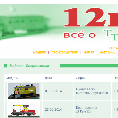
КАРТА
|
|
|
МОДЕЛИ
ПРОИЗВОДИТЕЛИ
МИР ТТ
МАГАЗИНЫ
Модели - Спецтехника
Модель
Дата
Серия
Эп
Снеготаялки
01-06-2014
II-II
систетмы Арутюнова
Кран-дрезина
23-05-2014
III-
ДГКу-2117