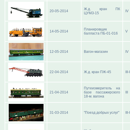
Ж.д. кран ПК
20-05-2014
IV
ЦУМЗ-15
Планировщик
14-05-2014
V
балласта ПБ-01-016
12-05-2014
Вагон-магазин
IV
22-04-2014
Ж.д. кран ПЖ-45
III-
Путеизмеритель на
21-04-2014
базе пассажирского
III
18-м. вагона
31-03-2014
"Поезд добрых услуг"
III-