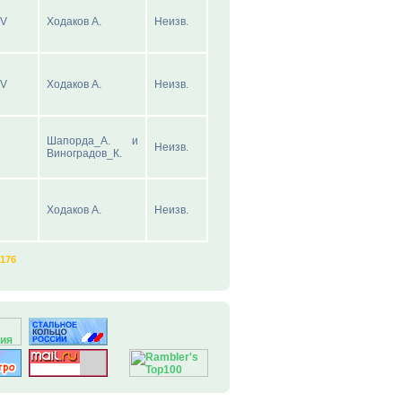
IV
Ходаков А.
Неизв.
IV
Ходаков А.
Неизв.
Шапорда_А. и
Неизв.
Виноградов_К.
Ходаков А.
Неизв.
-176