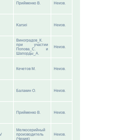
Прийменко В.
Неизв.
Karsei
Неизв.
Виноградов_К.
при участии
Неизв.
Попова_С. и
Шапорды_А.
Кечетов М.
Неизв.
Балакин О.
Неизв.
Прийменко В.
Неизв.
Мелкосерийный
-V
производитель
Неизв.
(Чехия)