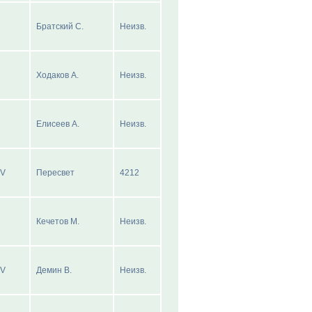
Братский С.
Неизв.
Ходаков А.
Неизв.
Елисеев А.
Неизв.
IV
Пересвет
4212
Кечетов М.
Неизв.
IV
Демин В.
Неизв.