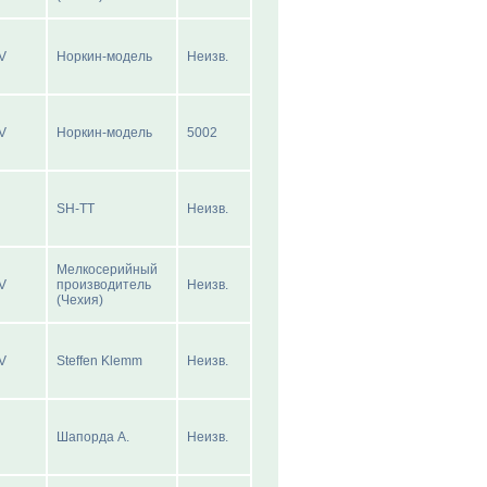
-V
Норкин-модель
Неизв.
-V
Норкин-модель
5002
SH-TT
Неизв.
Мелкосерийный
-V
производитель
Неизв.
(Чехия)
-V
Steffen Klemm
Неизв.
Шапорда А.
Неизв.