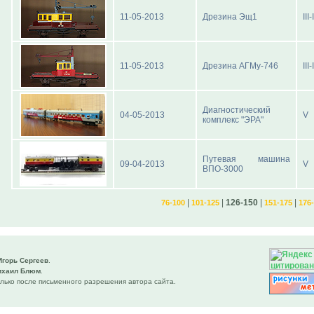
11-05-2013
Дрезина Эщ1
III-
11-05-2013
Дрезина АГМу-746
III-
Диагностический
04-05-2013
V
комплекс "ЭРА"
Путевая машина
09-04-2013
V
ВПО-3000
|
|
126-150
|
|
76-100
101-125
151-175
176
Игорь Сергеев
.
ихаил Блюм
.
лько после письменного разрешения автора сайта.