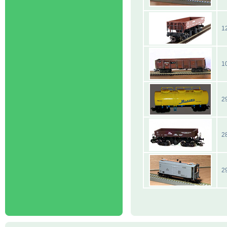
1
1
2
2
2