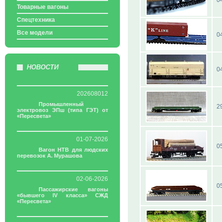
0
Товарные вагоны
Спецтехника
Все модели
0
НОВОСТИ
0
202608012
Промышленный
2
электровоз ЭПш (типа ГЭТ) от
«Пересвета»
01-07-2026
0
Вагон НТВ для людских
перевозок А. Мурашова
02-06-2026
0
Пассажирские вагоны
«бывшего IV класса» СЖД
«Пересвета»