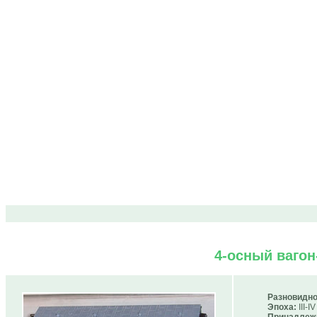
4-осный вагон
Разновидно
Эпоха:
III-IV