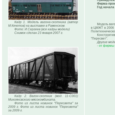
Принадлеж
Фирма-прои
Год начала
Кадр 1. Модель вагона-скотника (автор
Модель ваго
М.Кечетов) на выставке в Раменском.
в ЦМЖТ в 2006 г
Фото: И.Сергеев (все кадры модели)
Политехническом
Снимок сделан 23 января 2007 г.
Конструкти
"Пересвет".
Другие моде
-
от фирмы 
Кадр 2. Вагон-скотник (мод. 11-С001)
Микоянсвского мясокомбината.
Фото из листа новинок "Пересвета" за
2009 г. Фото из листа новинок "Пересвета"
за 2009 г.