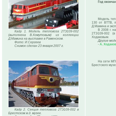
Год оконча
Модель теп
130 от BTTB, п
Д.Мамина и эксп
В 2008 г. 
Кадр 1. Модель тепловоза 2ТЭ109-002
2ТЭ109-002 (в
(выполнена В.Хомутовым) из коллекции
Ходаковым.
Д.Мамина на выставке в Раменском.
Другие мод
Фото: И.Сергеев
-
А. Ходако
Снимок сделан 23 января 2007 г.
На сети МП
Брестского музе
Кадр 2. Секция тепловоза 2ТЭ109-002 в
Брестском ж.д. музее.