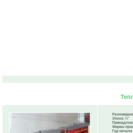
Теп
Разновидно
Эпоха:
IV
Принадлеж
Фирма-прои
Год начала