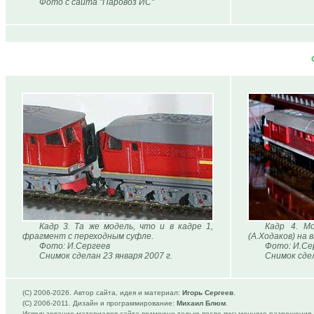
Фото с сайта "Паровоз ИС"
Кадр 3. Та же модель, что и в кадре 1,
Кадр 4. М
фрагмент с переходным суфле.
(А.Ходаков) на
Фото: И.Сергеев
Фото: И.Се
Снимок сделан 23 января 2007 г.
Снимок сдел
(C) 2006-
2026. Автор сайта, идея и материал:
Игорь Сергеев
.
(C) 2006-2011. Дизайн и программирование:
Михаил Блюм
.
Использование материалов сайта возможно только после письменного разрешения 