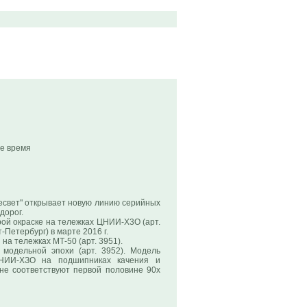
е время
и
есвет" открывает новую линию серийных
дорог.
рой окраске на тележках ЦНИИ-Х3О (арт.
Петербург) в марте 2016 г.
 на тележках МТ-50 (арт. 3951).
модельной эпохи (арт. 3952). Модель
НИИ-ХЗО на подшипниках качения и
оне соответствуют первой половине 90х