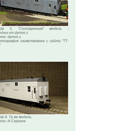
адр 5. "Состаренная" модель -
отка от dymon.z
то: dymon.z
тография заимствована с сайта "ТТ-
"
др 8. Та же модель.
то: И.Сергеев