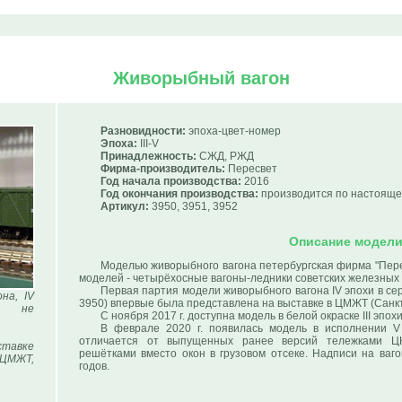
Живорыбный вагон
Разновидности:
эпоха-цвет-номер
Эпоха:
III-V
Принадлежность:
СЖД, РЖД
Фирма-производитель:
Пересвет
Год начала производства:
2016
Год окончания производства:
производится по настояще
Артикул:
3950, 3951, 3952
Описание модел
Моделью живорыбного вагона петербургская фирма "Пер
моделей - четырёхосные вагоны-ледники советских железных 
Первая партия модели живорыбного вагона IV эпохи в се
на, IV
3950) впервые была представлена на выставке в ЦМЖТ (Санкт-
ры не
С ноября 2017 г. доступна модель в белой окраске III эпохи
В феврале 2020 г. появилась модель в исполнении V 
отличается от выпущенных ранее версий тележками Ц
авке
решётками вместо окон в грузовом отсеке. Надписи на ваг
 ЦМЖТ,
годов.