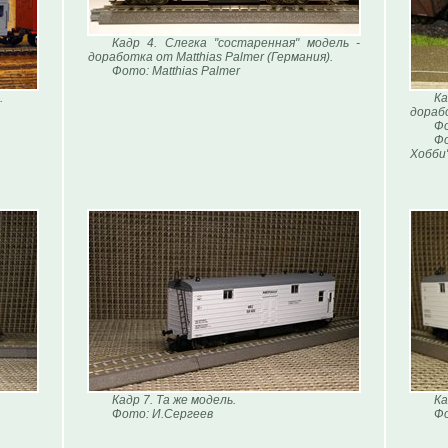
Кадр 4. Слегка "состаренная" модель -
доработка от Matthias Palmer (Германия).
Фото: Matthias Palmer
.
К
дораб
Фо
Фо
Хобби
.
Кадр 7. Та же модель.
Ка
Фото: И.Сергеев
Фо