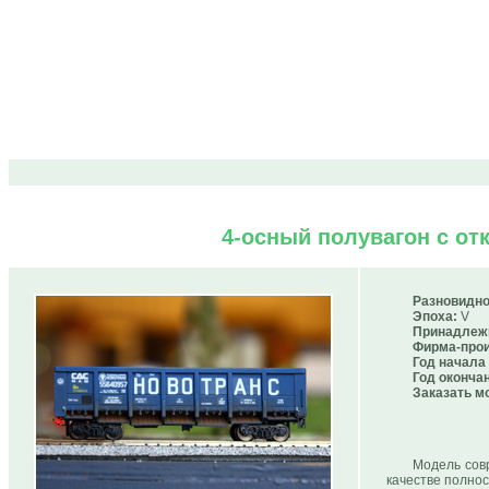
4-осный полувагон с от
Разновидно
Эпоха:
V
Принадлеж
Фирма-прои
Год начала
Год оконча
Заказать м
Модель сов
качестве полнос