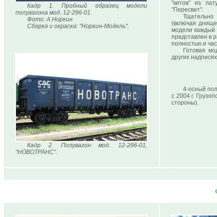
"китов" из ла
Кадр 1. Пробный образец модели
"Пересвет".
полувагона мод. 12-296-01.
Тщательно 
Фото: А.Норкин
(включая днище
Сборка и окраска: "Норкин-Модель".
модели каждый 
представлен в р
полностью и час
Готовая мо
других надписях
4-осный пол
с 2004 г. Грузо
стороны).
Кадр 2. Полувагон мод. 12-296-01,
"НОВОТРАНС".