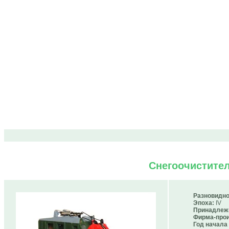
Снегоочистител
Разновидно
Эпоха:
IV
Принадлеж
Фирма-прои
Год начала