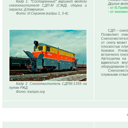
Кадр 1. "Состаренный" вариант модели
Другие мод
снегоочистителя СДП-М (СЖД), сборка и
-
от В.Прий
окраска: Д.Камушкин.
-
от неизве
Фото: И.Сергеев (кадры 1, 3-4).
СДП – снего
Позволяет очи
Снегоочиститель
от снега может
плоскостью плу
боковое. Угло
встречного пое
Автосцепка на
вдвигаться вн
оборудование (г
Снегоочис
плужными отвал
Кадр 2. Снегоочиститель СДПМ-1359 на
путях РЖД.
Фото: trainpix.org