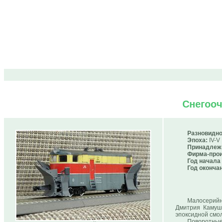
Снегоо
Разновидно
Эпоха:
IV-V
Принадлеж
Фирма-прои
Год начала
Год оконча
Малосерийн
Дмитрия Камушк
эпоксидной смо
Поворотные