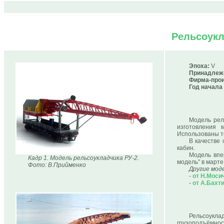
Рельсоукл
Эпоха:
V
Принадлеж
Фирма-прои
Год начала
Модель рел
изготовления
Использованы т
В качестве
кабин.
Модель впе
Кадр 1. Модель рельсоукладчика РУ-2.
модель" в марте 
Фото: В.Прийменко
Другие мод
-
от Н.Моси
-
от А.Бахт
Рельсоукла
грузоподъёмност