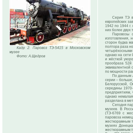
Серия ТЭ в
европейских за
1942 по 1944 г.
них более двух 
Паровозы с
изготовления, 
сторон будка м
полтора раза н
Кадр 2. Паровоз ТЭ-5415 в Московском
четырёхосными
музее
однако на сети
Фото: А.Щедров
и жёсткой укор
прообраза 52й
эквивалентной 
по мощности ра
По данным 
серии – больше,
Белорусской, О
середины 1970-
предприятиям, 
однако немалая 
разделана в ме
Сегодня па
музеев. В Росс
(ТЭ-6769 с же
паровоза немецк
жесткорамным т
музеях Донецка
жесткорамным т