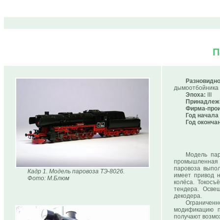
П
Разновидно
дымоотбойника и
Эпоха:
III
Принадлеж
Фирма-прои
Год начала
Год оконча
Модель пар
промышленная ко
паровоза выпол
Кадр 1. Модель паровоза ТЭ-8026.
имеет привод н
Фото: М.Блюм
колёса. Токосъ
тендера. Осве
декодера.
Ограниченн
модификацию п
получают возмо