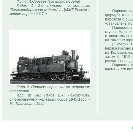
Фото: И.Сергеев (все фото модели)
Кадры 1, 3-6 сделаны на выставке
"Железнодорожная модель" в ЦМЖТ России в
Паровоз си
марте-апреле 2017 г.
формула 0-3-0 
паровоза с общ
установлены по 
Паровозы э
кругов. Налич
относительно вы
на тяжёлых горн
В России т
первоначально 
на Коломенском
затем (с 1912 
расчитаны на д
Паровозы с
времени эти ин
Кадр 2. Паровоз серии Фн на нефтяном
отоплении.
Илл. из кн.: Раков В.А. Локомотивы
отечественных железных дорог 1945-1955. -
М.: Транспорт, 1995.