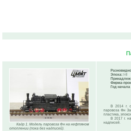
П
Разновидно
Эпоха:
I-II
Принадлеж
Фирма-прои
Год начала
В 2014 г. 
паровоза Фн За
пластика, эпокс
В 2017 г. н
надписей.
Кадр 1. Модель паровоза Фн на нефтяном
отоплении (пока без надписей).