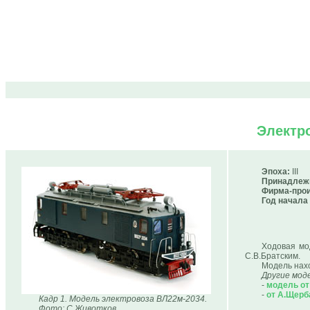
Электр
Эпоха:
III
Принадлеж
Фирма-прои
Год начала
Ходовая мо
С.В.Братским.
Модель нахо
Другие мод
-
модель о
-
от А.Щерб
Кадр 1. Модель электровоза ВЛ22м-2034.
Фото: С.Животков