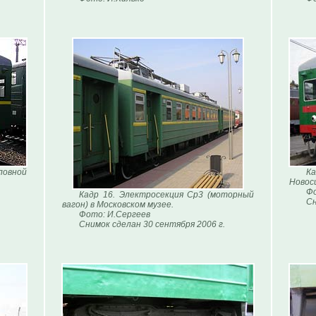
ловной
К
Новоси
Фо
Кадр 16. Электросекция Ср3 (моторный
Сн
вагон) в Московском музее.
Фото: И.Сергеев
Снимок сделан 30 сентября 2006 г.