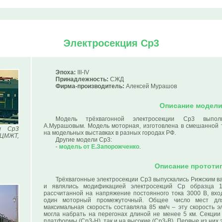
Электросекция Ср3
Эпоха:
III-IV
Принадлежность:
СЖД
Фирма-производитель:
Алексей Мурашов
Описание модел
Модель трёхвагонной электросекции Ср3 выпол
А.Мурашовым. Модель моторная, изготовлена в смешанной т
и Ср3
на модельных выставках в разных городах РФ.
 ЦМЖТ,
Другие модели Ср3:
-
модель от Е.Запорожченко
.
Описание прототи
Трёхвагонные электросекции Ср3 выпускались Рижским ва
и являлись модификацией электросекций Ср образца 1
рассчитанной на напряжение постоянного тока 3000 В, вхо
один моторный промежуточный. Общее число мест для
максимальная скорость составляла 85 км/ч – эту скорость э
могла набрать на перегонах длиной не менее 5 км. Секции
платформы (Ср3-Н), так и на высокие (Ср3-В). Первые из них 