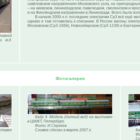
савёловском направлениях Московского узла, на пригородных
– на киевском, ленинградском, павелецком, смоленском и яро
и на Финляндском направлении в Ленинграде. Всего была изг
В начале 2000-х гг. последние электрички Ср3 всё ещё эк
однако и там готовились к списанию. В России вагоны элект
Московском (Ср3-1668), Новосибирском (Ср3-1239) и Екатери
ловной
и ж.д.
Фотогалерея
Кадр 4. Модель (полный вид) на выставке
в ЦМЖТ, Петербург.
Фото: И.Сергеев
ставке
Снимок сделан в марте 2007 г.
Ка
Фо
Сн