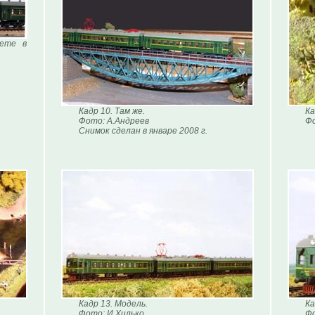
кете в
Кадр 10. Там же.
Ка
Фото: А.Андреев
Ф
Снимок сделан в январе 2008 г.
Кадр 13. Модель.
Ка
Фото: И.Хилько
Фо