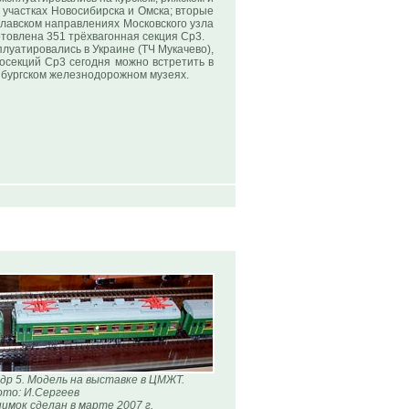
 участках Новосибирска и Омска; вторые
славском направлениях Московского узла
отовлена 351 трёхвагонная секция Ср3.
сплуатировались в Украине (ТЧ Мукачево),
росекций Ср3 сегодня можно встретить в
нбургском железнодорожном музеях.
др 5. Модель на выставке в ЦМЖТ.
то: И.Сергеев
имок сделан в марте 2007 г.