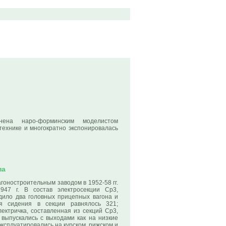
и
нена наро-форминским моделистом
ехнике и многократно экспонировалась
па
гоностроительным заводом в 1952-58 гг.
947 г. В состав электросекции Ср3,
дило два головных прицепных вагона и
 сидения в секции равнялось 321;
лектричка, составленная из секций Ср3,
 выпускались с выходами как на низкие
эксплуатировались на курском, рижском и