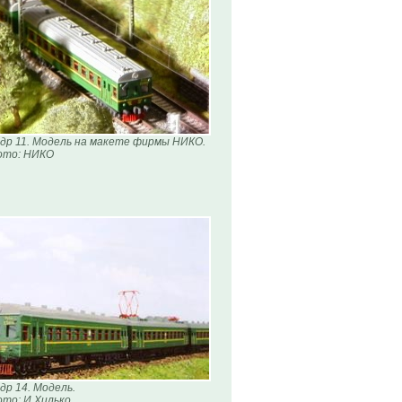
др 11. Модель на макете фирмы НИКО.
ото: НИКО
др 14. Модель.
то: И.Хилько